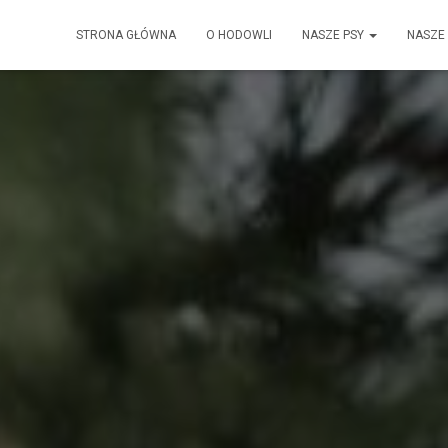
STRONA GŁÓWNA
O HODOWLI
NASZE PSY
NASZE