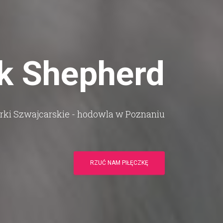
k Shepherd
rki Szwajcarskie - hodowla w Poznaniu
RZUĆ NAM PIŁĘCZKĘ